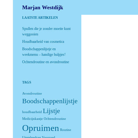
Zoeken
Marjan Westdijk
LAATSTE ARTIKELEN
Spullen die je zonder moeite kunt
weggooien
Houdbaarheid van cosmetica
Boodschappenlijstje en
weekmenu – handige hulpjes!
Ochtendroutine en avondroutine
TAGS
Avondroutine
Boodschappenlijstje
Lijstje
houdbaarheid
Medicijnkastje
Ochtendroutine
Opruimen
Routine
Uitstelgedrag
Voorraad